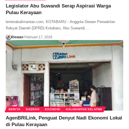
Legislator Abu Suwandi Serap Aspirasi Warga
Pulau Kerayaan
lenterakalimantan.com, KOTABARU - Anggota Dewan Perwakilan
Rakyat Daerah (DPRD) Kotabaru, Abu Suwandi,…
Riswan
Februari 17, 2026
BERITA
DAERAH
EKONOMI
KALIMANTAN SELATAN
AgenBRILink, Penguat Denyut Nadi Ekonomi Lokal
di Pulau Kerayaan