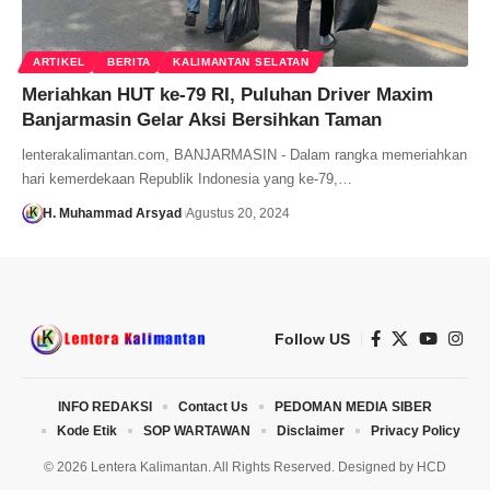
ARTIKEL
BERITA
KALIMANTAN SELATAN
Meriahkan HUT ke-79 RI, Puluhan Driver Maxim
Banjarmasin Gelar Aksi Bersihkan Taman
lenterakalimantan.com, BANJARMASIN - Dalam rangka memeriahkan
hari kemerdekaan Republik Indonesia yang ke-79,…
H. Muhammad Arsyad
Agustus 20, 2024
Follow US
INFO REDAKSI
Contact Us
PEDOMAN MEDIA SIBER
Kode Etik
SOP WARTAWAN
Disclaimer
Privacy Policy
© 2026 Lentera Kalimantan. All Rights Reserved. Designed by
HCD