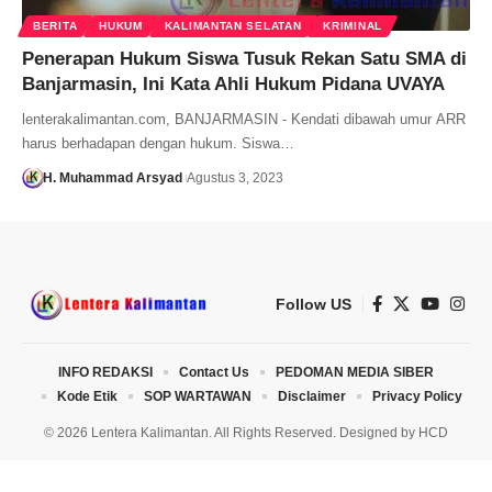
BERITA
HUKUM
KALIMANTAN SELATAN
KRIMINAL
Penerapan Hukum Siswa Tusuk Rekan Satu SMA di
Banjarmasin, Ini Kata Ahli Hukum Pidana UVAYA
lenterakalimantan.com, BANJARMASIN - Kendati dibawah umur ARR
harus berhadapan dengan hukum. Siswa…
H. Muhammad Arsyad
Agustus 3, 2023
Follow US
INFO REDAKSI
Contact Us
PEDOMAN MEDIA SIBER
Kode Etik
SOP WARTAWAN
Disclaimer
Privacy Policy
© 2026 Lentera Kalimantan. All Rights Reserved. Designed by
HCD