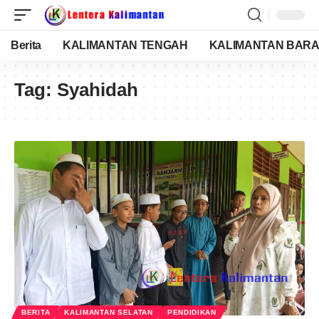
Berita
KALIMANTAN TENGAH
KALIMANTAN BARA
Tag:
Syahidah
BERITA
KALIMANTAN SELATAN
PENDIDIKAN