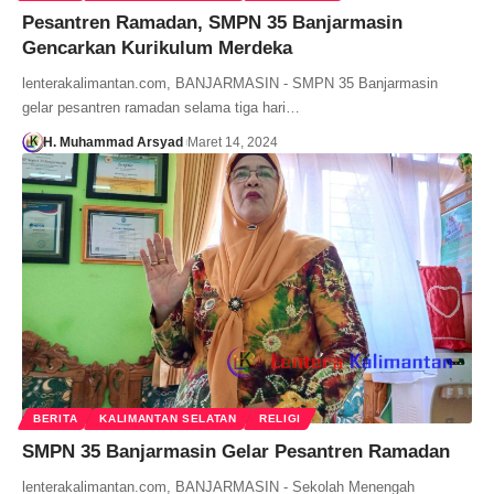
Pesantren Ramadan, SMPN 35 Banjarmasin
Gencarkan Kurikulum Merdeka
lenterakalimantan.com, BANJARMASIN - SMPN 35 Banjarmasin
gelar pesantren ramadan selama tiga hari…
H. Muhammad Arsyad
Maret 14, 2024
BERITA
KALIMANTAN SELATAN
RELIGI
SMPN 35 Banjarmasin Gelar Pesantren Ramadan
lenterakalimantan.com, BANJARMASIN - Sekolah Menengah