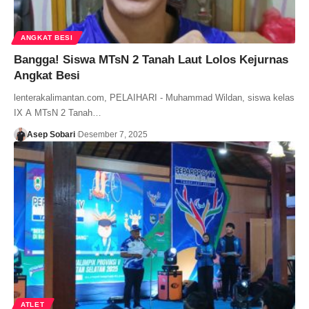
ANGKAT BESI
Bangga! Siswa MTsN 2 Tanah Laut Lolos Kejurnas
Angkat Besi
lenterakalimantan.com, PELAIHARI - Muhammad Wildan, siswa kelas
IX A MTsN 2 Tanah…
Asep Sobari
Desember 7, 2025
ATLET