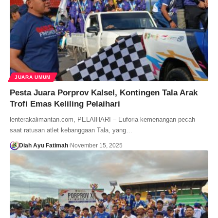
JUARA UMUM
Pesta Juara Porprov Kalsel, Kontingen Tala Arak
Trofi Emas Keliling Pelaihari
lenterakalimantan.com, PELAIHARI – Euforia kemenangan pecah
saat ratusan atlet kebanggaan Tala, yang…
Diah Ayu Fatimah
November 15, 2025