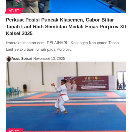
ATLET
Perkuat Posisi Puncak Klasemen, Cabor Biliar
Tanah Laut Raih Sembilan Medali Emas Porprov XII
Kalsel 2025
lenterakalimantan.com, PELAIHARI - Kontingen Kabupaten Tanah
Laut selaku tuan rumah pada Porprov…
Asep Sobari
November 13, 2025
ATLET