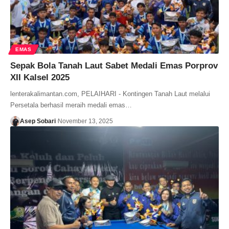
EMAS
Sepak Bola Tanah Laut Sabet Medali Emas Porprov
XII Kalsel 2025
lenterakalimantan.com, PELAIHARI - Kontingen Tanah Laut melalui
Persetala berhasil meraih medali emas…
Asep Sobari
November 13, 2025