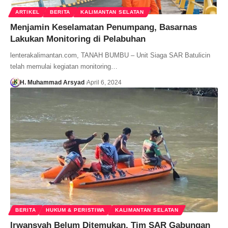
ARTIKEL
BERITA
KALIMANTAN SELATAN
Menjamin Keselamatan Penumpang, Basarnas
Lakukan Monitoring di Pelabuhan
lenterakalimantan.com, TANAH BUMBU – Unit Siaga SAR Batulicin
telah memulai kegiatan monitoring…
H. Muhammad Arsyad
April 6, 2024
BERITA
HUKUM & PERISTIWA
KALIMANTAN SELATAN
Irwansyah Belum Ditemukan, Tim SAR Gabungan