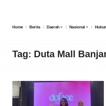
Home
Berita
Daerah
Nasional
Hukum
Tag:
Duta Mall Banja