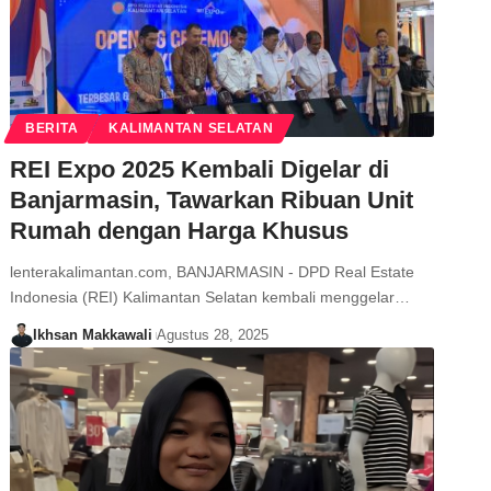
BERITA
KALIMANTAN SELATAN
REI Expo 2025 Kembali Digelar di
Banjarmasin, Tawarkan Ribuan Unit
Rumah dengan Harga Khusus
lenterakalimantan.com, BANJARMASIN - DPD Real Estate
Indonesia (REI) Kalimantan Selatan kembali menggelar…
Ikhsan Makkawali
Agustus 28, 2025