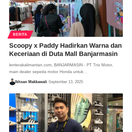
BERITA
Scoopy x Paddy Hadirkan Warna dan
Keceriaan di Duta Mall Banjarmasin
lenterakalimantan.com, BANJARMASIN - PT Trio Motor,
main dealer sepeda motor Honda untuk…
Ikhsan Makkawali
September 13, 2025