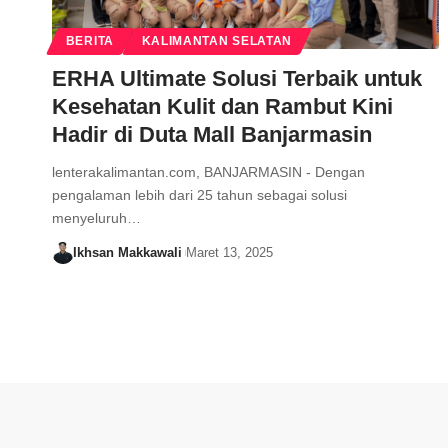
BERITA
KALIMANTAN SELATAN
ERHA Ultimate Solusi Terbaik untuk
Kesehatan Kulit dan Rambut Kini
Hadir di Duta Mall Banjarmasin
lenterakalimantan.com, BANJARMASIN - Dengan
pengalaman lebih dari 25 tahun sebagai solusi
menyeluruh…
Ikhsan Makkawali
Maret 13, 2025