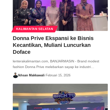
KALIMANTAN SELATAN
Donna Prive Ekspansi ke Bisnis
Kecantikan, Muliani Luncurkan
Doface
lenterakalimantan.com, BANJARMASIN - Brand modest
fashion Donna Prive melebarkan sayap ke industri…
Ikhsan Makkawali
Februari 15, 2026