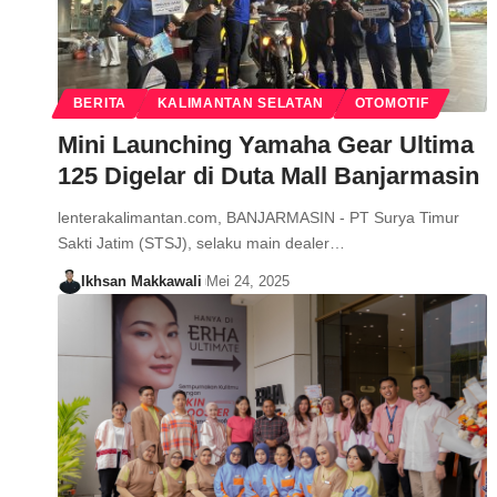
BERITA
KALIMANTAN SELATAN
OTOMOTIF
Mini Launching Yamaha Gear Ultima
125 Digelar di Duta Mall Banjarmasin
lenterakalimantan.com, BANJARMASIN - PT Surya Timur
Sakti Jatim (STSJ), selaku main dealer…
Ikhsan Makkawali
Mei 24, 2025