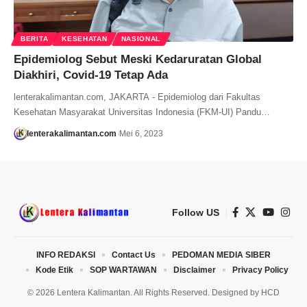
BERITA
KESEHATAN
NASIONAL
Epidemiolog Sebut Meski Kedaruratan Global
Diakhiri, Covid-19 Tetap Ada
lenterakalimantan.com, JAKARTA - Epidemiolog dari Fakultas
Kesehatan Masyarakat Universitas Indonesia (FKM-UI) Pandu…
lenterakalimantan.com
Mei 6, 2023
Follow US
INFO REDAKSI
Contact Us
PEDOMAN MEDIA SIBER
Kode Etik
SOP WARTAWAN
Disclaimer
Privacy Policy
© 2026 Lentera Kalimantan. All Rights Reserved. Designed by
HCD