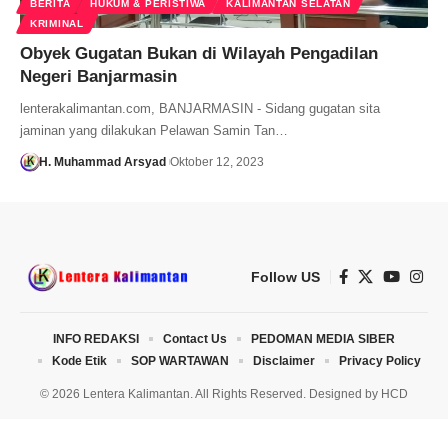
BERITA
HUKUM & PERISTIWA
KALIMANTAN SELATAN
KRIMINAL
Obyek Gugatan Bukan di Wilayah Pengadilan
Negeri Banjarmasin
lenterakalimantan.com, BANJARMASIN - Sidang gugatan sita
jaminan yang dilakukan Pelawan Samin Tan…
H. Muhammad Arsyad
Oktober 12, 2023
Follow US
INFO REDAKSI
Contact Us
PEDOMAN MEDIA SIBER
Kode Etik
SOP WARTAWAN
Disclaimer
Privacy Policy
© 2026 Lentera Kalimantan. All Rights Reserved. Designed by
HCD