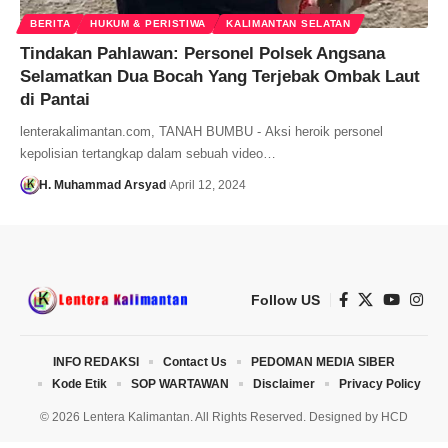
BERITA
HUKUM & PERISTIWA
KALIMANTAN SELATAN
Tindakan Pahlawan: Personel Polsek Angsana
Selamatkan Dua Bocah Yang Terjebak Ombak Laut
di Pantai
lenterakalimantan.com, TANAH BUMBU - Aksi heroik personel
kepolisian tertangkap dalam sebuah video…
H. Muhammad Arsyad
April 12, 2024
Follow US
INFO REDAKSI
Contact Us
PEDOMAN MEDIA SIBER
Kode Etik
SOP WARTAWAN
Disclaimer
Privacy Policy
© 2026 Lentera Kalimantan. All Rights Reserved. Designed by
HCD