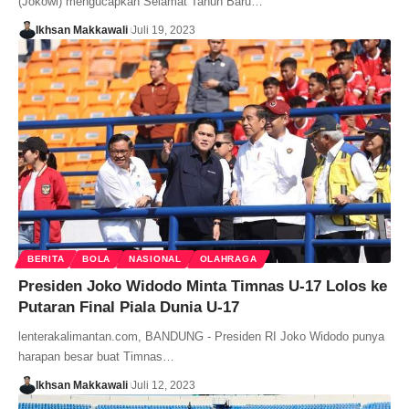
(Jokowi) mengucapkan Selamat Tahun Baru…
Ikhsan Makkawali
Juli 19, 2023
BERITA
BOLA
NASIONAL
OLAHRAGA
Presiden Joko Widodo Minta Timnas U-17 Lolos ke
Putaran Final Piala Dunia U-17
lenterakalimantan.com, BANDUNG - Presiden RI Joko Widodo punya
harapan besar buat Timnas…
Ikhsan Makkawali
Juli 12, 2023