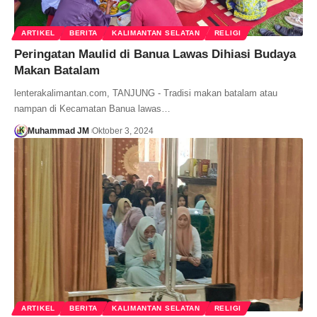
ARTIKEL
BERITA
KALIMANTAN SELATAN
RELIGI
Peringatan Maulid di Banua Lawas Dihiasi Budaya
Makan Batalam
lenterakalimantan.com, TANJUNG - Tradisi makan batalam atau
nampan di Kecamatan Banua lawas…
Muhammad JM
Oktober 3, 2024
ARTIKEL
BERITA
KALIMANTAN SELATAN
RELIGI