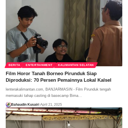
BERITA
ENTERTAINMENT
KALIMANTAN SELATAN
Film Horor Tanah Borneo Pirunduk Siap
Diproduksi: 70 Persen Pemainnya Lokal Kalsel
lenterakalimantan.com, BANJARMASIN - Film Pirunduk tengah
memasuki tahap casting di basecamp Bima…
Bahaudin Kusairi
April 21, 2025