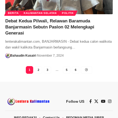
BERITA
KALIMANTAN SELATAN
POLITIK
Debat Kedua Pilwali, Relawan Baramuda
Banjarmasin Sebutn Paslon 02 Melengkapi
Generasi
lenterakalimantan.com, BANJARMASIN - Debat kedua calon walikota
dan wakil kalikota Banjarmasin berlangsung…
Bahaudin Kusairi
November 7, 2024
1
2
3
…
5
6
Follow US
INFO REDAKSI
Contact Us
PEDOMAN MEDIA SIBER