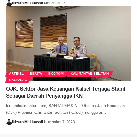
Ikhsan Makkawali
Mei 30, 2025
ARTIKEL
BERITA
EKONOMI
KALIMANTAN SELATAN
NASIONAL
OJK: Sektor Jasa Keuangan Kalsel Terjaga Stabil
Sebagai Daerah Penyangga IKN
lenterakalimantan.com, BANJARMASIN – Otoritas Jasa Keuangan
(OJK) Provinsi Kalimantan Selatan (Kalsel) menggelar…
Ikhsan Makkawali
November 7, 2023