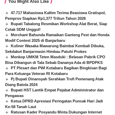
You Might Also Like
47.717 Mahasiswa Kaltim Terima Beasiswa Gratispol,
Pemprov Siapkan Rp1,377 Triliun Tahun 2026
Bupati Tabalong Resmikan Workshop Alat Berat, Siap
Cetak SDM Unggul!
Merchant Bahunda Ramaikan Ganteng Fest dan Honda
Modif Contest 2025 di Banjarbaru
Kuliner Wasaka Mawarung Baimbai Kembali Dibuka,
Sekdakot Banjarmasin Himbau Patuhi Prokes
Menkop UMKM Teten Masduki : Belasan Pabrik CPO
Bisa Dibangun di Tala Sebab Dananya Ada di BPDPKS
PT Plesart dan PWI Kotabaru Bagikan Bingkisan Bagi
Para Keluarga Veteran RI Kotabaru
Pj Bupati Dinansyah Serahkan Trofi Pemenang Atak
Diang Batola 2024
Bupati HST Lantik Empat Pejabat Administrator dan
Pengawas
Ketua DPRD Apresiasi Peringatan Puncak Hari Jadi
Ke-58 Tanah Laut
Ratusan Kader Posyandu Minta Dukungan Internet