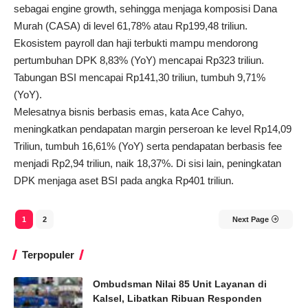
sebagai engine growth, sehingga menjaga komposisi Dana
Murah (CASA) di level 61,78% atau Rp199,48 triliun.
Ekosistem payroll dan haji terbukti mampu mendorong
pertumbuhan DPK 8,83% (YoY) mencapai Rp323 triliun.
Tabungan BSI mencapai Rp141,30 triliun, tumbuh 9,71%
(YoY).
Melesatnya bisnis berbasis emas, kata Ace Cahyo,
meningkatkan pendapatan margin perseroan ke level Rp14,09
Triliun, tumbuh 16,61% (YoY) serta pendapatan berbasis fee
menjadi Rp2,94 triliun, naik 18,37%. Di sisi lain, peningkatan
DPK menjaga aset BSI pada angka Rp401 triliun.
1
2
Next Page
Terpopuler
Ombudsman Nilai 85 Unit Layanan di
Kalsel, Libatkan Ribuan Responden