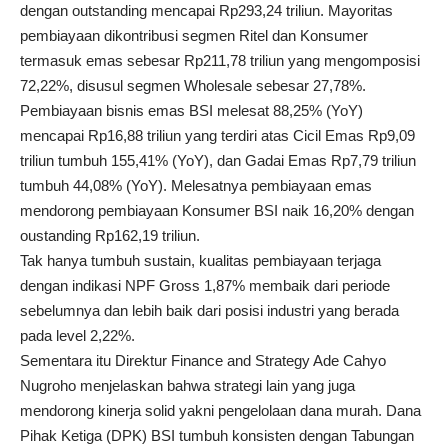
dengan outstanding mencapai Rp293,24 triliun. Mayoritas
pembiayaan dikontribusi segmen Ritel dan Konsumer
termasuk emas sebesar Rp211,78 triliun yang mengomposisi
72,22%, disusul segmen Wholesale sebesar 27,78%.
Pembiayaan bisnis emas BSI melesat 88,25% (YoY)
mencapai Rp16,88 triliun yang terdiri atas Cicil Emas Rp9,09
triliun tumbuh 155,41% (YoY), dan Gadai Emas Rp7,79 triliun
tumbuh 44,08% (YoY). Melesatnya pembiayaan emas
mendorong pembiayaan Konsumer BSI naik 16,20% dengan
oustanding Rp162,19 triliun.
Tak hanya tumbuh sustain, kualitas pembiayaan terjaga
dengan indikasi NPF Gross 1,87% membaik dari periode
sebelumnya dan lebih baik dari posisi industri yang berada
pada level 2,22%.
Sementara itu Direktur Finance and Strategy Ade Cahyo
Nugroho menjelaskan bahwa strategi lain yang juga
mendorong kinerja solid yakni pengelolaan dana murah. Dana
Pihak Ketiga (DPK) BSI tumbuh konsisten dengan Tabungan