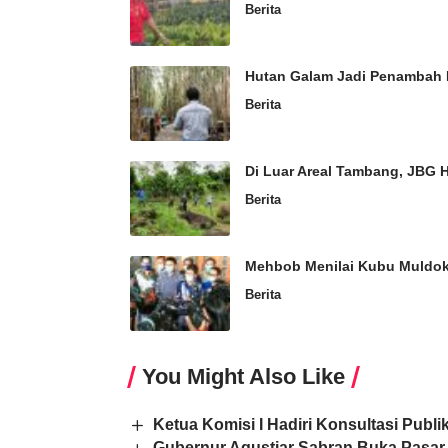
Berita
Hutan Galam Jadi Penambah 
Berita
Di Luar Areal Tambang, JBG 
Berita
Mehbob Menilai Kubu Muldo
Berita
You Might Also Like
Ketua Komisi I Hadiri Konsultasi Publ
Gubernur Agustiar Sabran Buka Pasar 