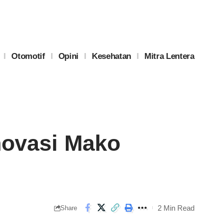
Otomotif
Opini
Kesehatan
Mitra Lentera
novasi Mako
2 Min Read
Share