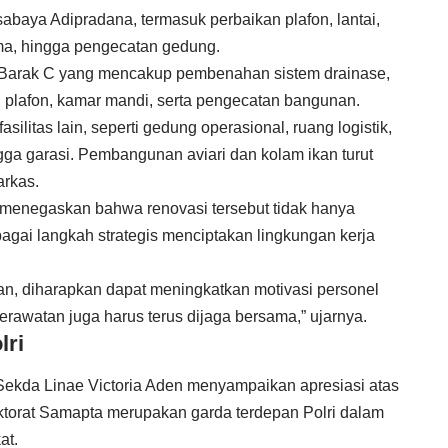
baya Adipradana, termasuk perbaikan plafon, lantai,
ama, hingga pengecatan gedung.
an Barak C yang mencakup pembenahan sistem drainase,
 plafon, kamar mandi, serta pengecatan bangunan.
litas lain, seperti gedung operasional, ruang logistik,
gga garasi. Pembangunan aviari dan kolam ikan turut
arkas.
, menegaskan bahwa renovasi tersebut tidak hanya
ebagai langkah strategis menciptakan lingkungan kerja
man, diharapkan dapat meningkatkan motivasi personel
rawatan juga harus terus dijaga bersama,” ujarnya.
lri
 Sekda Linae Victoria Aden menyampaikan apresiasi atas
rektorat Samapta merupakan garda terdepan Polri dalam
at.