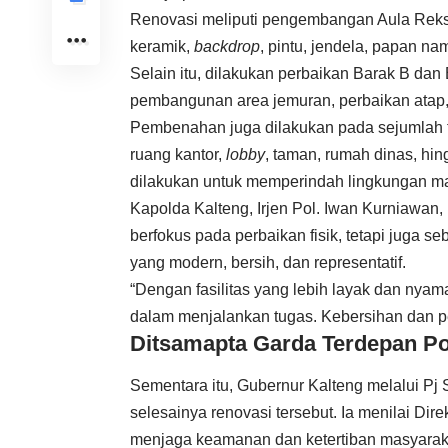
Renovasi meliputi pengembangan Aula Reksa
keramik,
backdrop
, pintu, jendela, papan n
Selain itu, dilakukan perbaikan Barak B d
pembangunan area jemuran, perbaikan atap,
Pembenahan juga dilakukan pada sejumlah fasi
ruang kantor,
lobby
, taman, rumah dinas, hin
dilakukan untuk memperindah lingkungan m
Kapolda Kalteng, Irjen Pol. Iwan Kurniawan
berfokus pada perbaikan fisik, tetapi juga s
yang modern, bersih, dan representatif.
“Dengan fasilitas yang lebih layak dan nya
dalam menjalankan tugas. Kebersihan dan pe
Ditsamapta Garda Terdepan Po
Sementara itu, Gubernur Kalteng melalui Pj
selesainya renovasi tersebut. Ia menilai Di
menjaga keamanan dan ketertiban masyarak