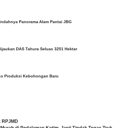
Indahnya Panorama Alam Pantai JBG
Hijaukan DAS Tahura Seluas 3251 Hektar
ko Produksi Kebohongan Baru
ik RPJMD
Murah di Pedalaman Kotim, Janji Tindak Tegas Truk