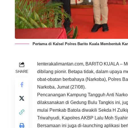
Pertama di Kalsel Polres Barito Kuala Membentuk Ka
lenterakalimantan.com, BARITO KUALA – Mun
dibilang pionir. Betapa tidak, dalam upaya 
SHARE
obat-obatan berbahaya (Narkoba), Polres B
Narkoba, Jumat (27/08).
Pencanangan Kampung Tangguh Anti Narkoba
dilaksanakan di Gedung Bulu Tangkis ini, ju
mulai Pemkab Batola diwakili Sekda H Zulki
Triwahyudi, Kapolres AKBP Lalu Moh Syahir 
Bersamaan ini juga di-launching aplikasi be