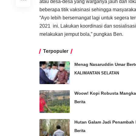
atau desa-desa yang warganya jauh dari lokas
beberapa titik vaksinasi sehingga masyarak
“Ayo lebih bersemangat lagi untuk segera te
2021 ini. Lakukan koordinasi dan sosialisa
melakukan jemput bola,” pungkas Ben.
Terpopuler
Menag Nasaruddin Umar Berte
KALIMANTAN SELATAN
Woow! Kopi Robusta Mangkar
Berita
Hutan Galam Jadi Penambah 
Berita