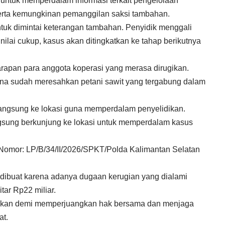
ntuk memperdalam informasi terkait pengelolaan
 serta kemungkinan pemanggilan saksi tambahan.
ntuk dimintai keterangan tambahan. Penyidik menggali
 dinilai cukup, kasus akan ditingkatkan ke tahap berikutnya
arapan para anggota koperasi yang merasa dirugikan.
arena sudah meresahkan petani sawit yang tergabung dalam
langsung ke lokasi guna memperdalam penyelidikan.
gsung berkunjung ke lokasi untuk memperdalam kasus
i Nomor: LP/B/34/II/2026/SPKT/Polda Kalimantan Selatan
 dibuat karena adanya dugaan kerugian yang dialami
tar Rp22 miliar.
akukan demi memperjuangkan hak bersama dan menjaga
at.